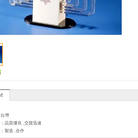
述
：台灣
：品質優良 ,交貨迅速
：製造 ,合作