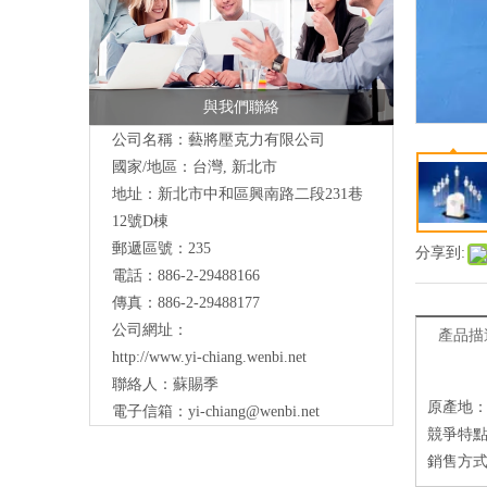
與我們聯絡
公司名稱：藝將壓克力有限公司
國家/地區：台灣, 新北市
地址：新北市中和區興南路二段231巷
12號D棟
郵遞區號：235
分享到:
電話：886-2-29488166
傳真：886-2-29488177
公司網址：
產品描
http://www.yi-chiang.wenbi.net
聯絡人：蘇賜季
原產地
電子信箱：
yi-chiang@wenbi.net
競爭特點
銷售方式