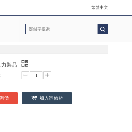
繁體中文
搜索
克力製品
：
詢價
加入詢價籃